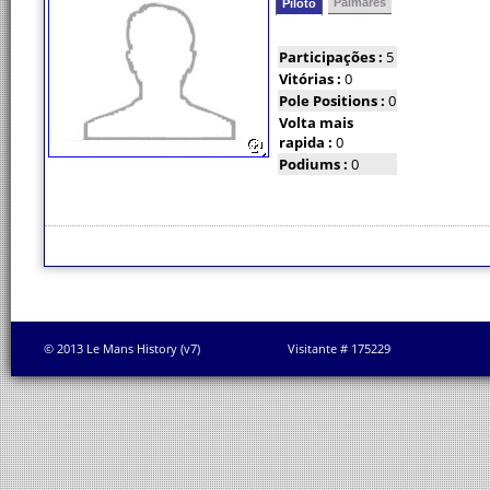
Palmarés
Piloto
Participações :
5
Vitórias :
0
Pole Positions :
0
Volta mais
rapida :
0
Podiums :
0
© 2013 Le Mans History (v7)
Visitante # 175229