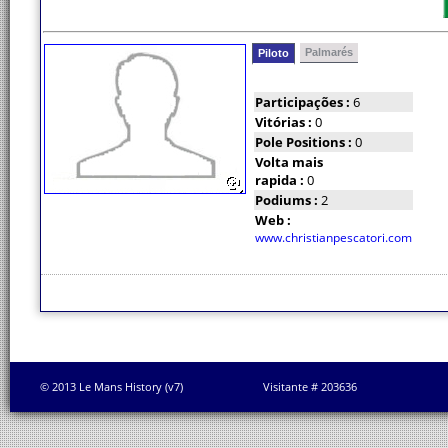
Palmarés
Piloto
Participações :
6
Vitórias :
0
Pole Positions :
0
Volta mais
rapida :
0
Podiums :
2
Web :
www.christianpescatori.com
© 2013 Le Mans History (v7)
Visitante # 203636