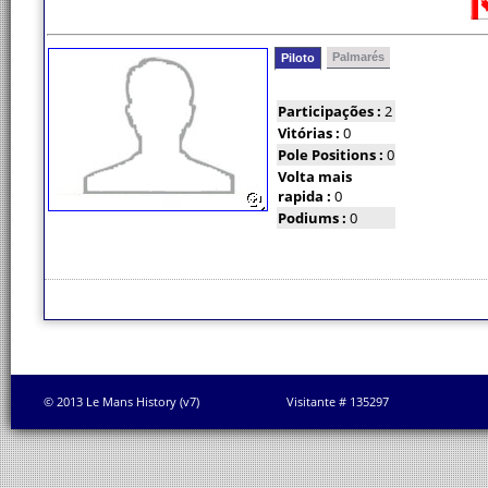
Palmarés
Piloto
Participações :
2
Vitórias :
0
Pole Positions :
0
Volta mais
rapida :
0
Podiums :
0
© 2013 Le Mans History (v7)
Visitante # 135297