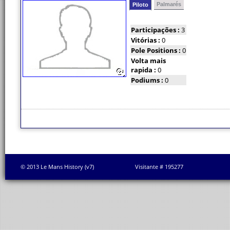
Palmarés
Piloto
Participações :
3
Vitórias :
0
Pole Positions :
0
Volta mais
rapida :
0
Podiums :
0
© 2013 Le Mans History (v7)
Visitante # 195277