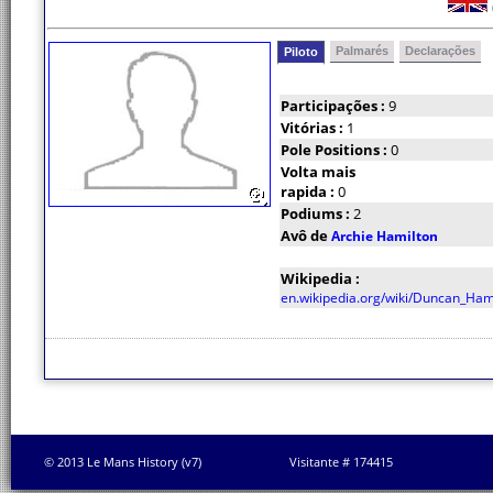
Palmarés
Declarações
Piloto
Participações :
9
Vitórias :
1
Pole Positions :
0
Volta mais
rapida :
0
Podiums :
2
Avô de
Archie Hamilton
Wikipedia :
en.wikipedia.org/wiki/Duncan_Hami
© 2013 Le Mans History (v7)
Visitante # 174415