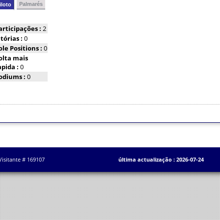
Palmarés
iloto
articipações :
2
itórias :
0
ole Positions :
0
olta mais
apida :
0
odiums :
0
Visitante # 169107
última actualização : 2026-07-24