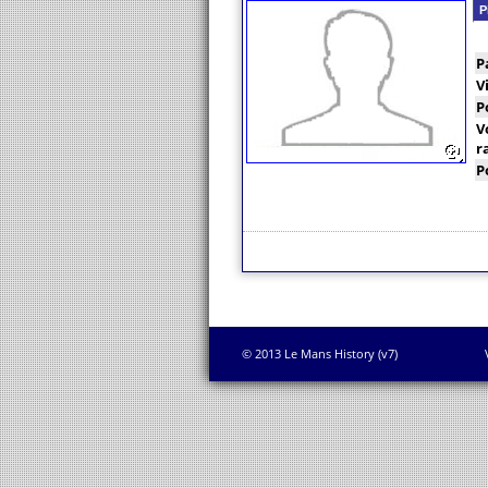
P
P
V
P
V
r
P
© 2013 Le Mans History (v7)