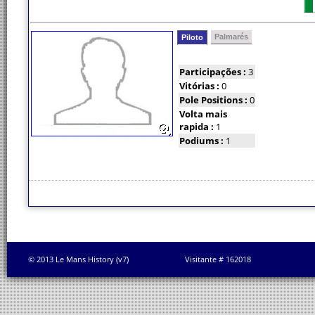
Palmarés
Piloto
Participações :
3
Vitórias :
0
Pole Positions :
0
Volta mais
rapida :
1
Podiums :
1
© 2013 Le Mans History (v7)
Visitante # 162018