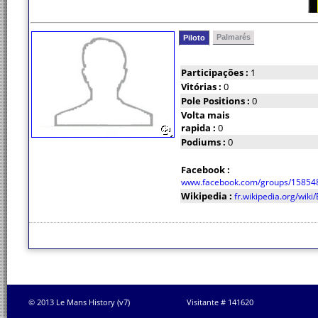
Palmarés
Piloto
Participações :
1
Vitórias :
0
Pole Positions :
0
Volta mais
rapida :
0
Podiums :
0
Facebook :
www.facebook.com/groups/15854
Wikipedia :
fr.wikipedia.org/wiki
© 2013 Le Mans History (v7)
Visitante # 141620