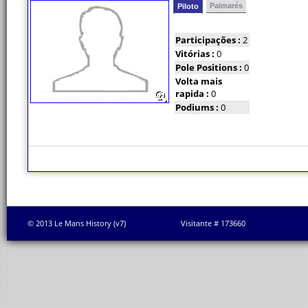
Palmarés
Piloto
Participações :
2
Vitórias :
0
Pole Positions :
0
Volta mais
rapida :
0
Podiums :
0
© 2013 Le Mans History (v7)
Visitante # 173660