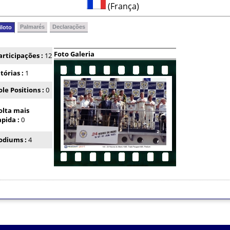
(França)
Palmarés
Declarações
iloto
Foto Galeria
articipações :
12
itórias :
1
ole Positions :
0
olta mais
apida :
0
odiums :
4