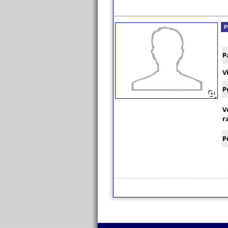
P
P
V
P
V
r
P