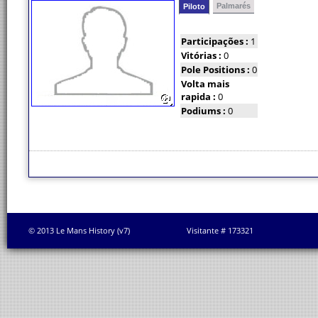
Palmarés
Piloto
Participações :
1
Vitórias :
0
Pole Positions :
0
Volta mais
rapida :
0
Podiums :
0
© 2013 Le Mans History (v7)
Visitante # 173321