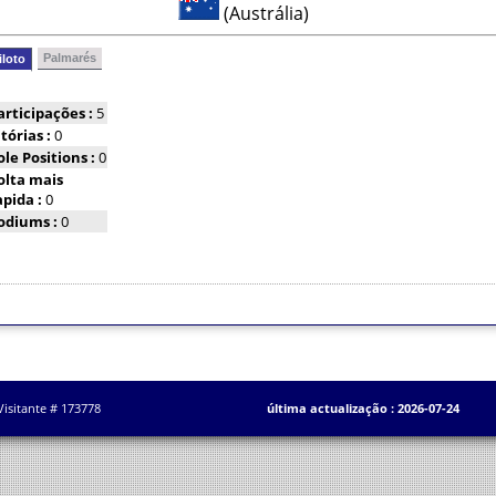
(Austrália)
Palmarés
iloto
articipações :
5
itórias :
0
ole Positions :
0
olta mais
apida :
0
odiums :
0
Visitante # 173778
última actualização : 2026-07-24