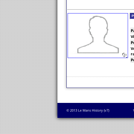
P
P
V
P
V
r
P
© 2013 Le Mans History (v7)