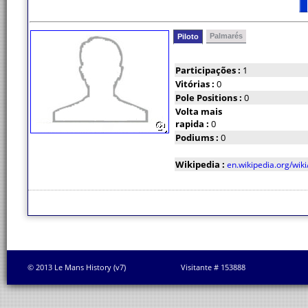
Palmarés
Piloto
Participações :
1
Vitórias :
0
Pole Positions :
0
Volta mais
rapida :
0
Podiums :
0
Wikipedia :
en.wikipedia.org/wik
© 2013 Le Mans History (v7)
Visitante # 153888