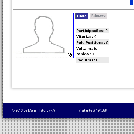
Palmarés
Piloto
Participações :
2
Vitórias :
0
Pole Positions :
0
Volta mais
rapida :
0
Podiums :
0
© 2013 Le Mans History (v7)
Visitante # 191368