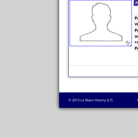
P
P
V
P
V
r
P
© 2013 Le Mans History (v7)