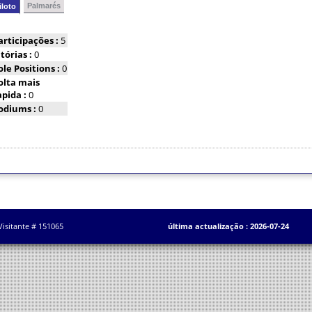
Palmarés
iloto
articipações :
5
itórias :
0
ole Positions :
0
olta mais
apida :
0
odiums :
0
Visitante # 151065
última actualização : 2026-07-24