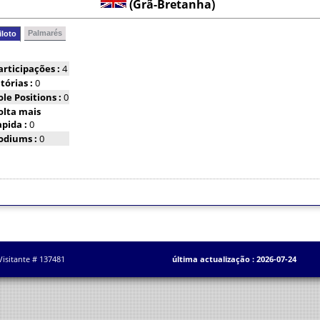
(Grã-Bretanha)
Palmarés
iloto
articipações :
4
itórias :
0
ole Positions :
0
olta mais
apida :
0
odiums :
0
Visitante # 137481
última actualização : 2026-07-24