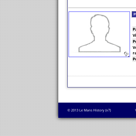
P
P
V
P
V
r
P
© 2013 Le Mans History (v7)