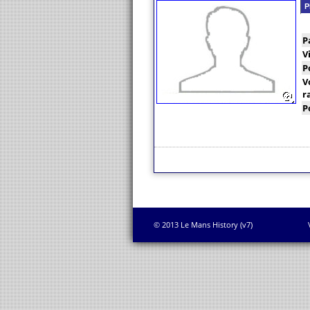
P
P
V
P
V
r
P
© 2013 Le Mans History (v7)