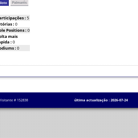
Palmarés
iloto
articipações :
5
itórias :
0
ole Positions :
0
olta mais
apida :
0
odiums :
0
Visitante # 152838
última actualização : 2026-07-24