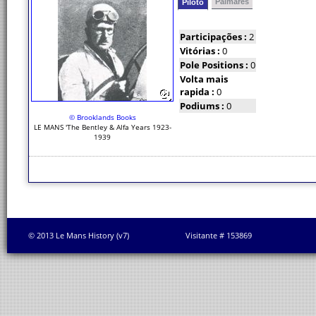
Palmarés
Piloto
Participações :
2
Vitórias :
0
Pole Positions :
0
Volta mais
rapida :
0
Podiums :
0
© Brooklands Books
LE MANS 'The Bentley & Alfa Years 1923-
1939
© 2013 Le Mans History (v7)
Visitante # 153869