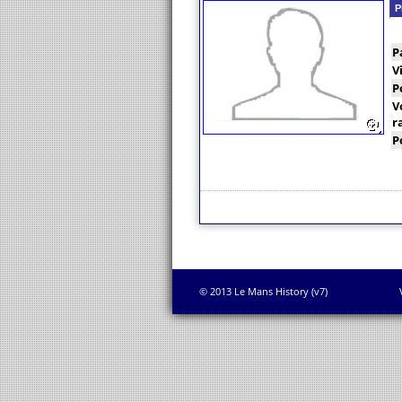
P
P
V
P
V
r
P
© 2013 Le Mans History (v7)