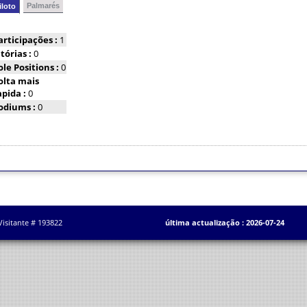
Palmarés
iloto
articipações :
1
itórias :
0
ole Positions :
0
olta mais
apida :
0
odiums :
0
Visitante # 193822
última actualização : 2026-07-24