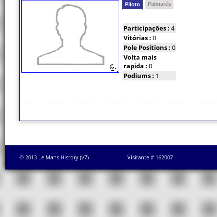
Palmarés
Piloto
Participações :
4
Vitórias :
0
Pole Positions :
0
Volta mais
rapida :
0
Podiums :
1
© 2013 Le Mans History (v7)
Visitante # 162007