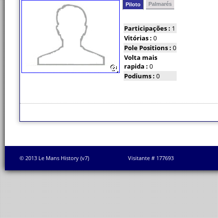
Palmarés
Piloto
Participações :
1
Vitórias :
0
Pole Positions :
0
Volta mais
rapida :
0
Podiums :
0
© 2013 Le Mans History (v7)
Visitante # 177693