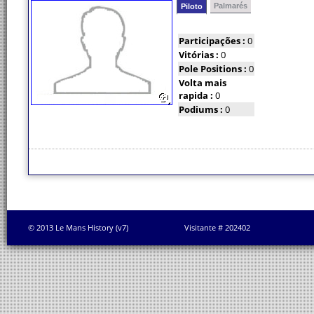
Palmarés
Piloto
Participações :
0
Vitórias :
0
Pole Positions :
0
Volta mais
rapida :
0
Podiums :
0
© 2013 Le Mans History (v7)
Visitante # 202402