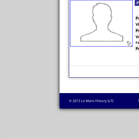
P
P
V
P
V
r
P
© 2013 Le Mans History (v7)