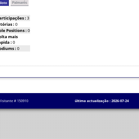
Palmarés
iloto
articipações :
3
itórias :
0
ole Positions :
0
olta mais
apida :
0
odiums :
0
Visitante # 150910
última actualização : 2026-07-24