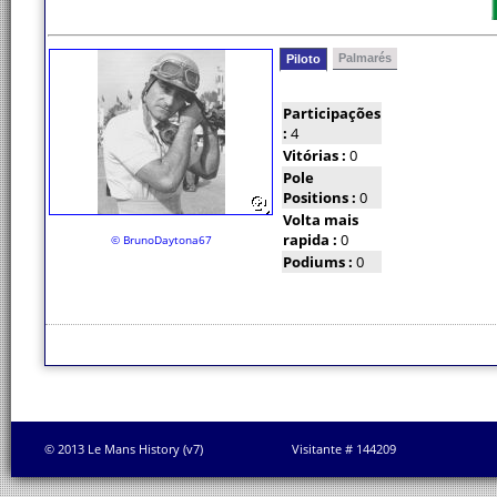
Palmarés
Piloto
Participações
:
4
Vitórias :
0
Pole
Positions :
0
Volta mais
rapida :
0
© BrunoDaytona67
Podiums :
0
© 2013 Le Mans History (v7)
Visitante # 144209