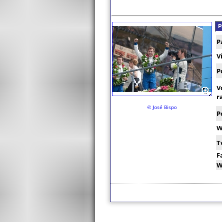
P
P
V
P
V
r
© José Bispo
P
W
T
F
W