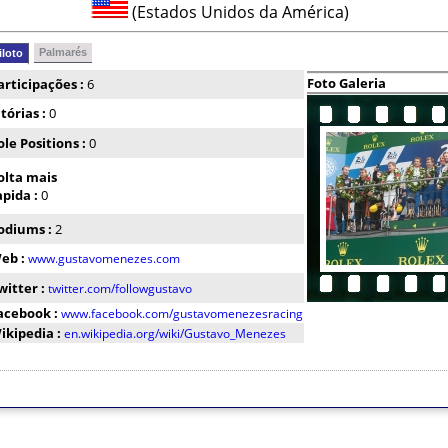
(Estados Unidos da América)
Palmarés
iloto
Foto Galeria
articipações :
6
itórias :
0
ole Positions :
0
olta mais
apida :
0
odiums :
2
eb :
www.gustavomenezes.com
witter :
twitter.com/followgustavo
acebook :
www.facebook.com/gustavomenezesracing
ikipedia :
en.wikipedia.org/wiki/Gustavo_Menezes