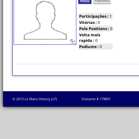
Palmarés
Piloto
Participações :
1
Vitórias :
0
Pole Positions :
0
Volta mais
rapida :
0
Podiums :
0
© 2013 Le Mans History (v7)
Visitante # 179831