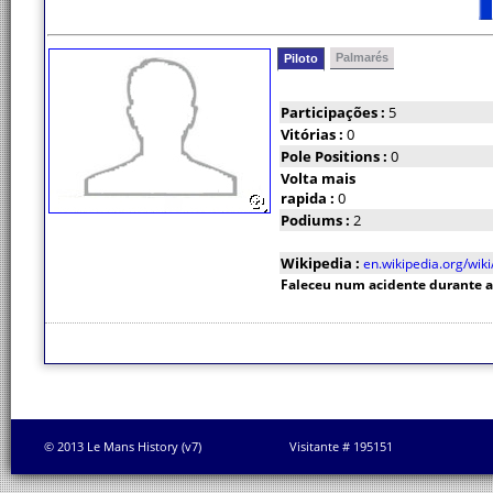
Palmarés
Piloto
Participações :
5
Vitórias :
0
Pole Positions :
0
Volta mais
rapida :
0
Podiums :
2
Wikipedia :
en.wikipedia.org/wik
Faleceu num acidente durante a
© 2013 Le Mans History (v7)
Visitante # 195151