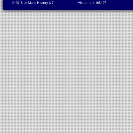
© 2013 Le Mans History (v7)
Visitante # 168497