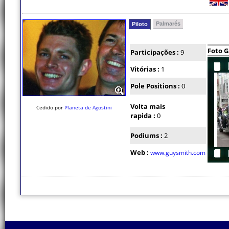
Palmarés
Piloto
Foto G
Participações :
9
Vitórias :
1
Pole Positions :
0
Volta mais
Cedido por
Planeta de Agostini
rapida :
0
Podiums :
2
Web :
www.guysmith.com