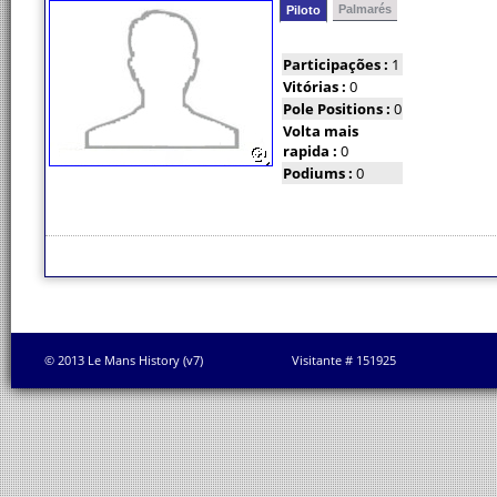
Palmarés
Piloto
Participações :
1
Vitórias :
0
Pole Positions :
0
Volta mais
rapida :
0
Podiums :
0
© 2013 Le Mans History (v7)
Visitante # 151925