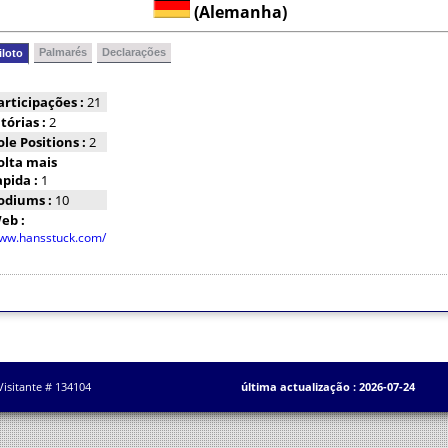
(Alemanha)
Palmarés
Declarações
iloto
articipações :
21
itórias :
2
ole Positions :
2
olta mais
apida :
1
odiums :
10
eb :
ww.hansstuck.com/
Visitante # 134104
última actualização : 2026-07-24