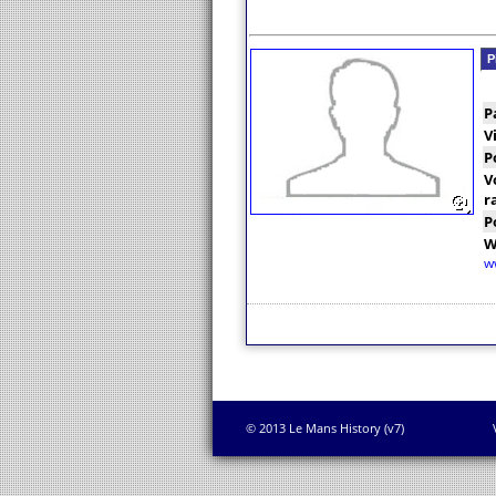
P
P
V
P
V
r
P
W
w
© 2013 Le Mans History (v7)