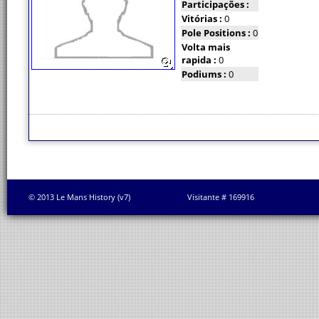
Participações :
Vitórias :
0
Pole Positions :
0
Volta mais
rapida :
0
Podiums :
0
© 2013 Le Mans History (v7)
Visitante # 169916