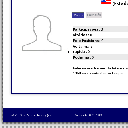
(Estad
Palmarés
Piloto
Participações :
3
Vitórias :
0
Pole Positions :
0
Volta mais
rapida :
0
Podiums :
0
Faleceu nos treinos do Internat
1960 ao volante de um Cooper
© 2013 Le Mans History (v7)
Visitante # 137949