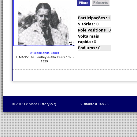
Palmarés
Piloto
Participações :
1
Vitórias :
0
Pole Positions :
0
Volta mais
rapida :
0
Podiums :
0
© Brooklands Books
LE MANS 'The Bentley & Alfa Years 1923-
1939
© 2013 Le Mans History (v7)
Visitante # 168555