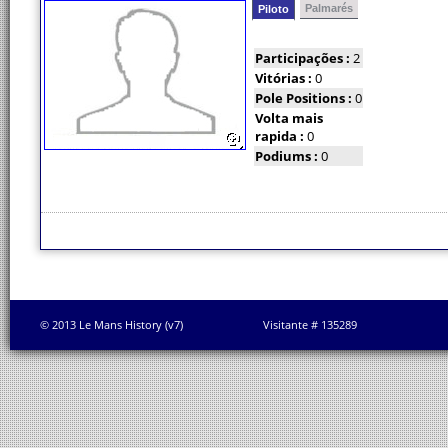
Palmarés
Piloto
Participações :
2
Vitórias :
0
Pole Positions :
0
Volta mais
rapida :
0
Podiums :
0
© 2013 Le Mans History (v7)
Visitante # 135289