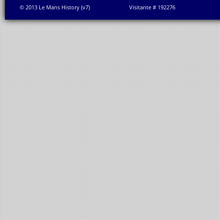
© 2013 Le Mans History (v7)
Visitante # 192276