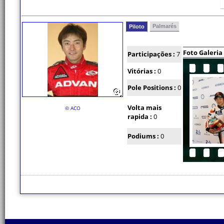
Palmarés
Piloto
Foto Galeria
Participações :
7
Vitórias :
0
Pole Positions :
0
Volta mais
© ACO
rapida :
0
Podiums :
0