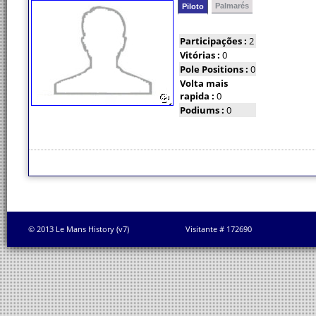
Palmarés
Piloto
Participações :
2
Vitórias :
0
Pole Positions :
0
Volta mais
rapida :
0
Podiums :
0
© 2013 Le Mans History (v7)
Visitante # 172690