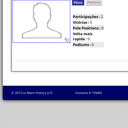
Palmarés
Piloto
Participações :
2
Vitórias :
0
Pole Positions :
0
Volta mais
rapida :
0
Podiums :
0
© 2013 Le Mans History (v7)
Visitante # 159405