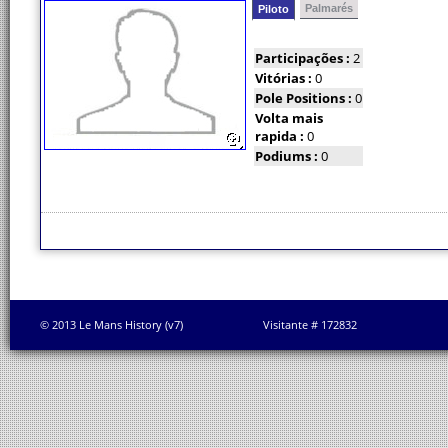
Palmarés
Piloto
Participações :
2
Vitórias :
0
Pole Positions :
0
Volta mais
rapida :
0
Podiums :
0
© 2013 Le Mans History (v7)
Visitante # 172832