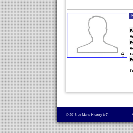
P
P
V
P
V
r
P
F
© 2013 Le Mans History (v7)