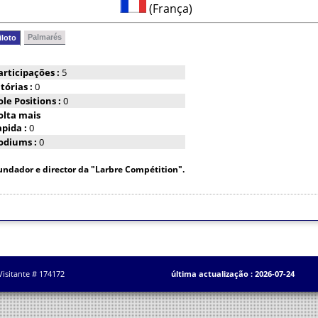
(França)
Palmarés
iloto
articipações :
5
itórias :
0
ole Positions :
0
olta mais
apida :
0
odiums :
0
undador e director da "Larbre Compétition".
Visitante # 174172
última actualização : 2026-07-24