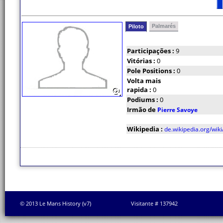
Palmarés
Piloto
Participações :
9
Vitórias :
0
Pole Positions :
0
Volta mais
rapida :
0
Podiums :
0
Irmão de
Pierre Savoye
Wikipedia :
de.wikipedia.org/wik
© 2013 Le Mans History (v7)
Visitante # 137942