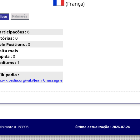
(França)
Palmarés
iloto
articipações :
6
itórias :
0
ole Positions :
0
olta mais
apida :
0
odiums :
1
ikipedia :
n.wikipedia.org/wiki/Jean_Chassagne
Visitante # 193998
última actualização : 2026-07-24