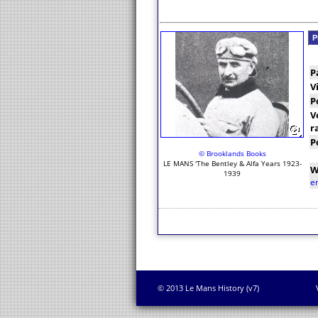
P
P
V
P
V
r
P
© Brooklands Books
LE MANS 'The Bentley & Alfa Years 1923-
W
1939
e
© 2013 Le Mans History (v7)