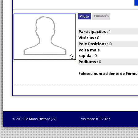
Palmarés
Piloto
Participações :
1
Vitórias :
0
Pole Positions :
0
Volta mais
rapida :
0
Podiums :
0
Faleceu num acidente de Fórmula
© 2013 Le Mans History (v7)
Visitante # 153187