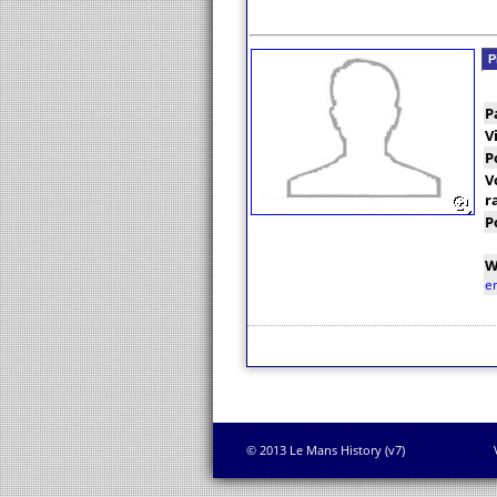
P
P
V
P
V
r
P
W
e
© 2013 Le Mans History (v7)