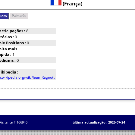
(França)
Palmarés
iloto
articipações :
8
itórias :
0
ole Positions :
0
olta mais
apida :
1
odiums :
0
ikipedia :
n.wikipedia.org/wiki/Jean_Ragnotti
Visitante # 166940
última actualização : 2026-07-24