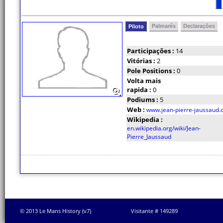
Palmarés
Declarações
Piloto
Participações :
14
Vitórias :
2
Pole Positions :
0
Volta mais
rapida :
0
Podiums :
5
Web :
www.jean-pierre-jaussaud
Wikipedia :
en.wikipedia.org/wiki/Jean-
Pierre_Jaussaud
© 2013 Le Mans History (v7)
Visitante # 149289