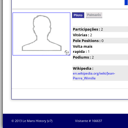
Palmarés
Piloto
Participações :
2
Vitórias :
2
Pole Positions :
0
Volta mais
rapida :
1
Podiums :
2
Wikipedia :
en.wikipedia.org/wiki/Jean-
Pierre_Wimille
© 2013 Le Mans History (v7)
Visitante # 166637