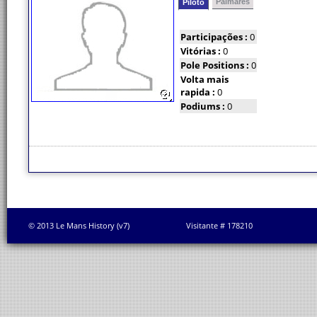
Palmarés
Piloto
Participações :
0
Vitórias :
0
Pole Positions :
0
Volta mais
rapida :
0
Podiums :
0
© 2013 Le Mans History (v7)
Visitante # 178210