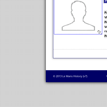
P
P
V
P
V
r
P
© 2013 Le Mans History (v7)