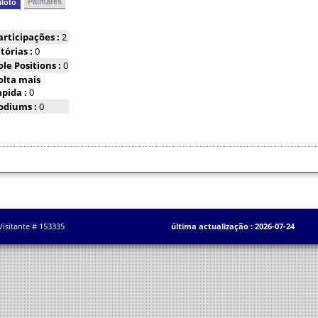
Palmarés
iloto
articipações :
2
itórias :
0
ole Positions :
0
olta mais
apida :
0
odiums :
0
Visitante # 153335
última actualização : 2026-07-24