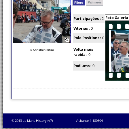
Palmarés
Piloto
Foto Galeria
Participações :
2
Vitórias :
0
Pole Positions :
0
Volta mais
© Christian Junca
rapida :
0
Podiums :
0
© 2013 Le Mans History (v7)
Visitante # 180604