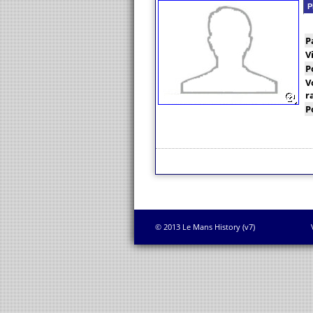
P
P
V
P
V
r
P
© 2013 Le Mans History (v7)