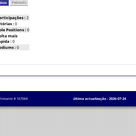
Palmarés
iloto
articipações :
2
itórias :
0
ole Positions :
0
olta mais
apida :
0
odiums :
0
Visitante # 167064
última actualização : 2026-07-24