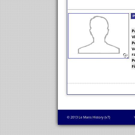
P
P
V
P
V
r
P
F
© 2013 Le Mans History (v7)