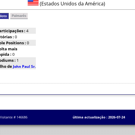
(Estados Unidos da América)
Palmarés
iloto
articipações :
4
itórias :
0
ole Positions :
0
olta mais
apida :
0
odiums :
1
ilho de
John Paul Sr.
Visitante # 146686
última actualização : 2026-07-24